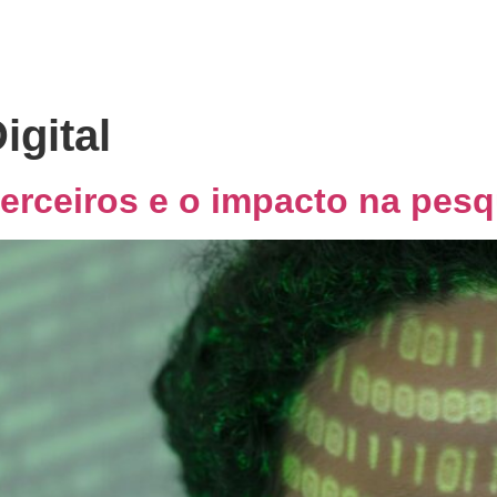
ões
Sobre nós
Expertise
Cliente oculto
Blog
igital
terceiros e o impacto na pes