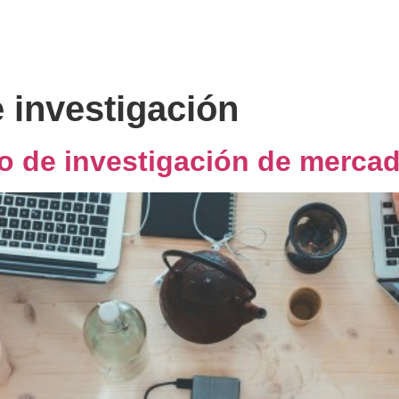
es
Sobre nosotros
Expertise
Cliente Oculto
B
 investigación
o de investigación de mercad