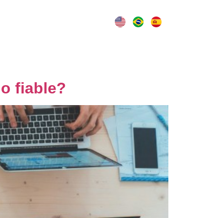
log
Contacto
o fiable?