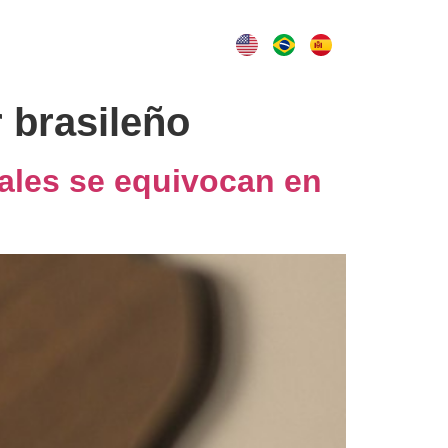
log
Contacto
 brasileño
nales se equivocan en