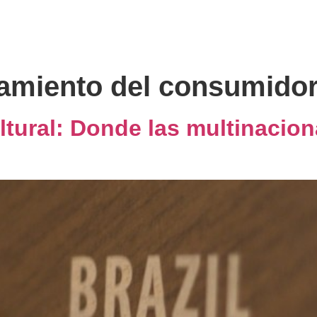
es
Sobre nosotros
Expertise
Cliente Oculto
B
miento del consumidor
ltural: Donde las multinacio