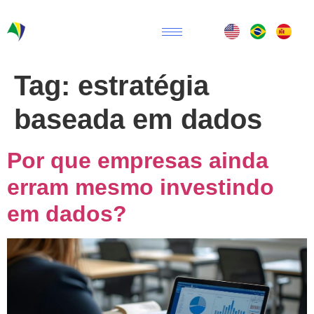
Tag:
estratégia
baseada em dados
Por que empresas ainda
erram mesmo investindo
em dados?