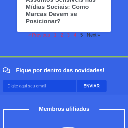
Mídias Sociais: Como
Marcas Devem se
Posicionar?
« Previous
1
2
3
4
5
Next »
Fique por dentro das novidades!
ENVIAR
Membros afiliados