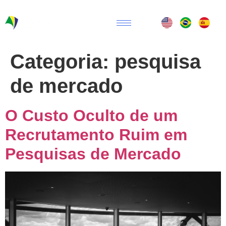
Categoria:
pesquisa
de mercado
O Custo Oculto de um
Recrutamento Ruim em
Pesquisas de Mercado