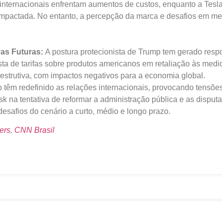
nternacionais enfrentam aumentos de custos, enquanto a Tesla
 impactada. No entanto, a percepção da marca e desafios em 
vas Futuras:
A postura protecionista de Trump tem gerado respo
ta de tarifas sobre produtos americanos em retaliação às medi
estrutiva, com impactos negativos para a economia global.
p têm redefinido as relações internacionais, provocando tensõe
sk na tentativa de reformar a administração pública e as dispu
esafios do cenário a curto, médio e longo prazo.
ers
,
CNN Brasil