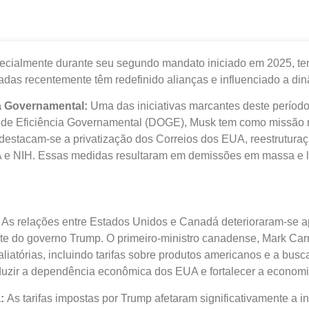
ecialmente durante seu segundo mandato iniciado em 2025, te
tadas recentemente têm redefinido alianças e influenciado a din
a Governamental:
Uma das iniciativas marcantes deste período
de Eficiência Governamental (DOGE), Musk tem como missão re
 destacam-se a privatização dos Correios dos EUA, reestrutur
 e NIH. Essas medidas resultaram em demissões em massa e le
:
As relações entre Estados Unidos e Canadá deterioraram-se a
e do governo Trump. O primeiro-ministro canadense, Mark Carne
aliatórias, incluindo tarifas sobre produtos americanos e a busc
duzir a dependência econômica dos EUA e fortalecer a economi
a:
As tarifas impostas por Trump afetaram significativamente a in