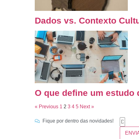
Dados vs. Contexto Cultu
O que define um estudo 
« Previous
1
2
3
4
5
Next »
Fique por dentro das novidades!
ENVI